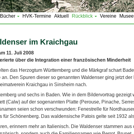
Bücher
HVK-Termine
Aktuell
Rückblick
Vereine
Musee
ldenser im Kraichgau
m 11. Juli 2008
erierte über die Integration einer französischen Minderheit
edelten das Herzogtum Württemberg und die Märkgraf schart Ba
e an. Den Spuren dieser so genannten Waldenser ging jetzt der
Heimatverein Kraichgau in Sinsheim nach.
emberg und sechs in Baden. Wie in dem Bildervortrag gezeigt w
t (Calw) auf der sogenannten Platte (Perouse, Pinache, Serre
tsnamen seien schon verschwunden: Fenestrelle für Nordhausen
 für Schönenberg. Das waldensische Patois gelte seit 1932 als
waren, erinnern mehr an Italienisch. Die Waldenser stammen au
nzösisch, sondern auch die Familiennamen wie Berrot, Brunet, C