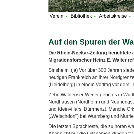
Verein
Bibliothek
Arbeitskreise
Auf den Spuren der Wa
Die Rhein-Neckar-Zeitung berichtete a
Migrationsforscher Heinz E. Walter ref
Sinsheim. (ja) Vor über 300 Jahren si
heutigen Frankreich an ihrer Nordgrenz
(Heidelberg) in einem Vortrag vor dem 
Zehn Waldenser-Weiler gebe es in Württ
Nordhausen (Nordheim) und Neuhengstet
und Kleinvillars, Dürrmenz). Manche Or
(„Welschdorf") bei Wurmberg und Murries
Die letzten Sprachreste, die zu hören 
Aber nicht nur die Ortsnamen klingen fra