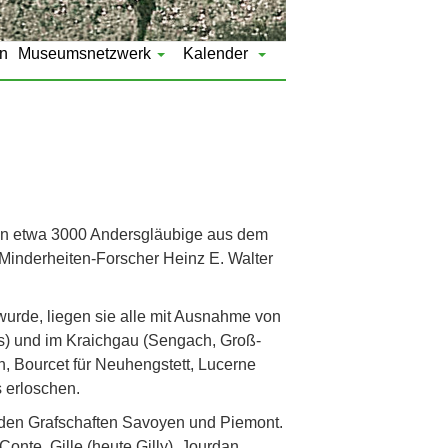
n
Museumsnetzwerk
Kalender
den etwa 3000 Andersgläubige aus dem
 Minderheiten-Forscher Heinz E. Walter
urde, liegen sie alle mit Ausnahme von
s) und im Kraichgau (Sengach, Groß-
, Bourcet für Neuhengstett, Lucerne
 erloschen.
s den Grafschaften Savoyen und Piemont.
onte, Gille (heute Gilly), Jourdan,