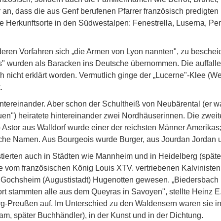
an, dass die aus Genf berufenen Pfarrer französisch predigten
die Herkunftsorte in den Südwestalpen: Fenestrella, Luserna, 
deren Vorfahren sich „die Armen von Lyon nannten", zu besche
es" wurden als Baracken ins Deutsche übernommen. Die auffalle
 nicht erklärt worden. Vermutlich ginge der „Lucerne"-Klee (Wel
.
 untereinander. Aber schon der Schultheiß von Neubärental (er
n") heiratete hintereinander zwei Nordhäuserinnen. Die zweite
 Astor aus Walldorf wurde einer der reichsten Männer Amerikas
che Namen. Aus Bourgeois wurde Burger, aus Jourdan Jordan 
tierten auch in Städten wie Mannheim und in Heidelberg (spät
die vom französischen König Louis XTV. vertriebenen Kalviniste
 Gochsheim (Augustistadt) Hugenotten gewesen. „Biedersbach 
rt stammten alle aus dem Queyras in Savoyen", stellte Heinz E
g-Preußen auf. Im Unterschied zu den Waldensern waren sie in 
clam, später Buchhändler), in der Kunst und in der Dichtung.