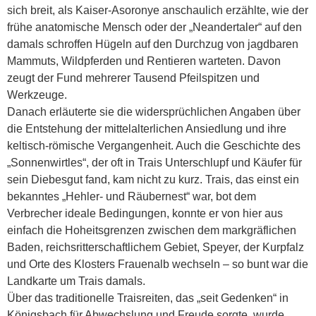
sich breit, als Kaiser-Asoronye anschaulich erzählte, wie der
frühe anatomische Mensch oder der „Neandertaler“ auf den
damals schroffen Hügeln auf den Durchzug von jagdbaren
Mammuts, Wildpferden und Rentieren warteten. Davon
zeugt der Fund mehrerer Tausend Pfeilspitzen und
Werkzeuge.
Danach erläuterte sie die widersprüchlichen Angaben über
die Entstehung der mittelalterlichen Ansiedlung und ihre
keltisch-römische Vergangenheit. Auch die Geschichte des
„Sonnenwirtles“, der oft in Trais Unterschlupf und Käufer für
sein Diebesgut fand, kam nicht zu kurz. Trais, das einst ein
bekanntes „Hehler- und Räubernest“ war, bot dem
Verbrecher ideale Bedingungen, konnte er von hier aus
einfach die Hoheitsgrenzen zwischen dem markgräflichen
Baden, reichsritterschaftlichem Gebiet, Speyer, der Kurpfalz
und Orte des Klosters Frauenalb wechseln – so bunt war die
Landkarte um Trais damals.
Über das traditionelle Traisreiten, das „seit Gedenken“ in
Königsbach für Abwechslung und Freude sorgte, wurde