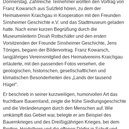
Donnerstag. Zahlreiche Teilnehmer wollten den Vortrag von
Franz Kowarsch aus Sulzfeld hören, zu dem der
Heimatverein Kraichgau in Kooperation mit den Freunden
Sinsheimer Geschichte e.V. und das Stadtmuseum geladen
hatte. Nach einer kurzen Begrüßung durch die
Museumsleiterin Dinah Rottschäfer und den ersten
Vorsitzenden der Freunde Sinsheimer Geschichte, Jens
Töniges, begann der Bildervortrag. Franz Kowarsch,
langjähriges Vereinsmitglied des Heimatvereins Kraichgau
erläuterte, mit den passenden Fotos versehen, die
geologischen, historischen, gesellschaftlichen und
klimatischen Besonderheiten des „Lands der tausend
Hügel“.
Er beschrieb in seiner kurzweiligen, humorvollen Art das
fruchtbare Bauernland, zeigte die frühe Siedlungsgeschichte
und die Ver­änderungen durch den Menschen auf. Wie
umkämpft das Gebiet war, belegte er am Beispiel des
Bauernkrieges und des Dreißig­jährigen Krieges, bei dem
Bretten, Heidelberg und die offenen Dörfer in Schutt und