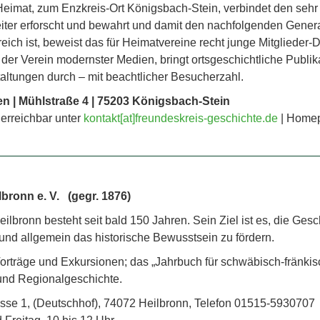
Heimat, zum Enzkreis-Ort Königsbach-Stein, verbindet den sehr 
eiter erforscht und bewahrt und damit den nachfolgenden Gener
reich ist, beweist das für Heimatvereine recht junge Mitglieder-D
der Verein modernster Medien, bringt ortsgeschichtliche Publikat
taltungen durch – mit beachtlicher Besucherzahl.
en | Mühlstraße 4 | 75203 Königsbach-Stein
erreichbar unter
kontakt[at]freundeskreis-geschichte.de
| Home
lbronn e. V. (gegr. 1876)
eilbronn besteht seit bald 150 Jahren. Sein Ziel ist es, die Ges
und allgemein das historische Bewusstsein zu fördern.
Vorträge und Exkursionen; das „Jahrbuch für schwäbisch-fränki
 und Regionalgeschichte.
se 1, (Deutschhof), 74072 Heilbronn, Telefon 01515-5930707