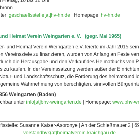
 Freitag, 10 bis 12 Uhr
ilbronn
nter
geschaeftsstelle[at]hv-hn.de
| Homepage:
hv-hn.de
und Heimat Verein Weingarten e. V. (gegr. Mai 1965)
r- und Heimat Verein Weingarten e.V. feierte im Jahr 2015 sei
gen Vereinsziele zu finanzieren, wurden von Anfang an Feste vera
durch die Herausgabe und den Verkauf des Heimatbuchs von Pf
s zu kaufen. In der Vereinssatzung werden außer der Einricht
 Natur- und Landschaftsschutz, die Förderung des heimatkundl
 allgemeine Wahrnehmung von berechtigten, sinnvollen Bürgerin
6356 Weingarten (Baden)
ichbar unter
info[at]bhv-weingarten.de
| Homepage:
www.bhv-we
äftsstelle: Susanne Kaiser-Asoronye | An der Schießmauer 2 |
vorstandhvk(at)heimatverein-kraichgau.de