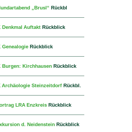
Mundartabend „Brusl“
Rückbl
K Denkmal Auftakt
Rückblick
K Genealogie
Rückblick
K Burgen: Kirchhausen
Rückblick
K Archäologie Steinzeitdorf
Rückbl.
Vortrag LRA Enzkreis
Rückblick
Exkursion d. Neidenstein
Rückblick