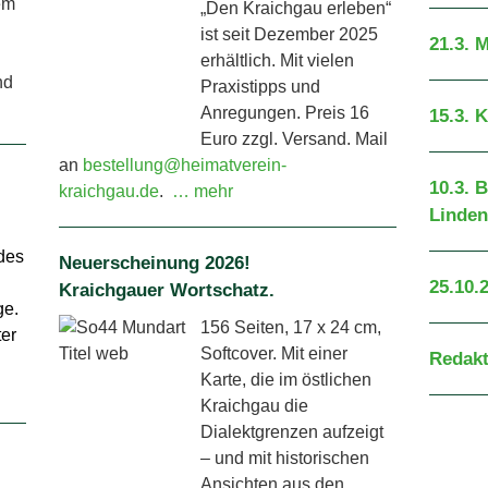
em
„Den Kraichgau erleben“
ist seit Dezember 2025
21.3. 
erhältlich. Mit vielen
nd
Praxistipps und
Anregungen. Preis 16
15.3. 
Euro zzgl. Versand. Mail
an
bestellung@heimatverein-
10.3. 
kraichgau.de
.
… mehr
Linden
des
Neuerscheinung 2026!
25.10.
Kraichgauer Wortschatz.
ge.
156 Seiten, 17 x 24 cm,
er
Softcover. Mit einer
Redak
Karte, die im östlichen
Kraichgau die
Dialektgrenzen aufzeigt
– und mit historischen
Ansichten aus den