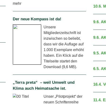
mehr
10.6. 
Der neue Kompass ist da!
9.6. A
Unsere
Mitgliederzeitschrift ist
9.6. A
inzwischen so beliebt,
dass wir die Auflage auf
1.000 Exemplare erhöht
9.5. A
haben. Ein Klick auf die
Titelseite startet den
Download (9,6 MB).
6.5. A
„Terra preta“ – weil Umwelt und
16.4. 
Klima auch Heimatsache ist.
Unser „Pilotprojekt“ der
11.4. 
neuen Schriftenreihe