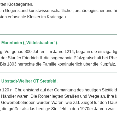
ten Klostergarten.
chen Gegenstand kunstwissenschaftlicher, archäologischer und 
en erforschte Kloster im Kraichgau.
 Mannheim („Wittelsbacher“).
. Vor genau 800 Jahren, im Jahre 1214, begann die einzigartig
der Staufer Friedrich II. die sogenannte Pfalzgrafschaft bei R
is 1803 herrschte die Familie kontinuierlich über die Kurpfalz.
 Ubstadt-Weiher OT Stettfeld.
 n. Chr. entstand auf der Gemarkung des heutigen Stettfeld 
ändler waren. Die Römer legten Straßen und Wege an, ihre lan
 Gewerbebetrieben wurden Waren, wie z.B. Ziegel für den Hausb
 die größer als das heutige Stettfeld in den 1970er Jahren war. 