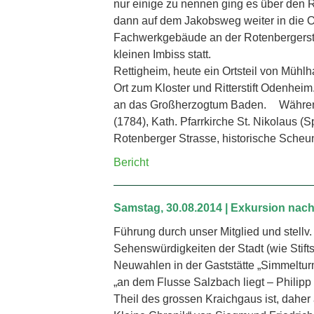
nur einige zu nennen ging es über den 
dann auf dem Jakobsweg weiter in die O
Fachwerkgebäude an der Rotenbergerstr
kleinen Imbiss statt.
Rettigheim, heute ein Ortsteil von Mühl
Ort zum Kloster und Ritterstift Odenhei
an das Großherzogtum Baden. Während 
(1784), Kath. Pfarrkirche St. Nikolaus (
Rotenberger Strasse, historische Scheu
Bericht
Samstag, 30.08.2014 | Exkursion na
Führung durch unser Mitglied und stellv
Sehenswürdigkeiten der Stadt (wie Stif
Neuwahlen in der Gaststätte „Simmeltur
„an dem Flusse Salzbach liegt – Philipp
Theil des grossen Kraichgaus ist, daher 