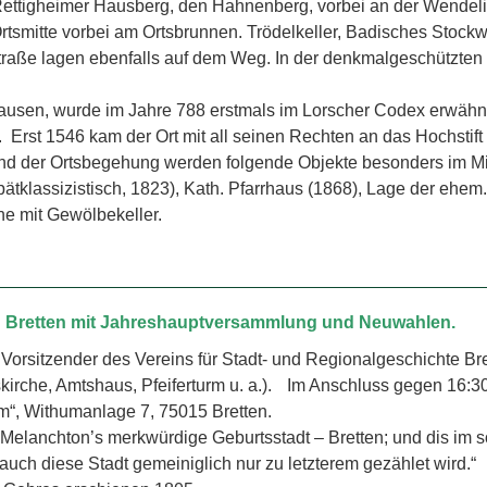
Rettigheimer Hausberg, den Hahnenberg, vorbei an der Wendeli
rtsmitte vorbei am Ortsbrunnen. Trödelkeller, Badisches Stoc
aße lagen ebenfalls auf dem Weg. In der denkmalgeschützten
hausen, wurde im Jahre 788 erstmals im Lorscher Codex erwähnt
m. Erst 1546 kam der Ort mit all seinen Rechten an das Hochstif
der Ortsbegehung werden folgende Objekte besonders im Mit
Spätklassizistisch, 1823), Kath. Pfarrhaus (1868), Lage der ehem.
ne mit Gewölbekeller.
ch Bretten mit Jahreshauptversammlung und Neuwahlen.
. Vorsitzender des Vereins für Stadt- und Regionalgeschichte B
tskirche, Amtshaus, Pfeiferturm u. a.). Im Anschluss gegen 16
m“, Withumanlage 7, 75015 Bretten.
 Melanchton’s merkwürdige Geburtsstadt – Bretten; und dis im 
auch diese Stadt gemeiniglich nur zu letzterem gezählet wird.“ 