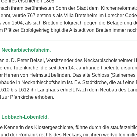
h Gehres erschienen 1805.
ch nach ihrem berühmtesten Sohn der Stadt dem Kirchenreformat
ennt, wurde 767 erstmals als Villa Breteheim im Lorscher Code
is von 1504, als sich Bretten erfolgreich gegen die Belagerung 
m Pfälzer Erbfolgekrieg birgt die Altstadt von Bretten immer no
ch Neckarbischofsheim.
an a. D. Peter Beisel, Vorsitzender des Neckarbischofsheimer 
rem: Totenkirche, die seit dem 14. Jahrhundert belegte ursprüng
r Herren von Helmstatt befinden. Das alte Schloss (Steinernes
ebäude in Neckarbischofsheim ist. Ev. Stadtkirche, die auf ein
1610 bis 1612 ihr Langhaus erhielt. Nach dem Neubau des Lan
d zur Pfarrkirche erhoben.
ch Lobbach-Lobenfeld.
e Kennerin des Klostergeschichte, führte durch die stauferzeitl
und der Romanik rechts des Neckars, mit ihren wertvollen mitt