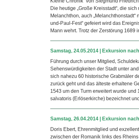
Kleine Chronik“ von Siegmund Friedric
Die heutige „Große Kreisstadt“, die si
Melanchthon, auch „Melanchthonstadt“ n
und-Paul-Fest“ gefeiert wird das Ereign
Mann wehrt. Trotz der Zerstörung 1689 i
Samstag, 24.05.2014 | Exkursion na
Führung durch unser Mitglied, Schuldek
Sehenswürdigkeiten der Stadt unter ande
sich nahezu 60 historische Grabmäler de
zurück geht und das älteste erhaltene G
1543 um den Turm erweitert wurde und 
salvatoris (Erlöserkirche) bezeichnet un
Samstag, 26.04.2014 | Exkursion na
Doris Ebert, Ehrenmitglied und exzellent
zwischen der Romanik links des Rheins 