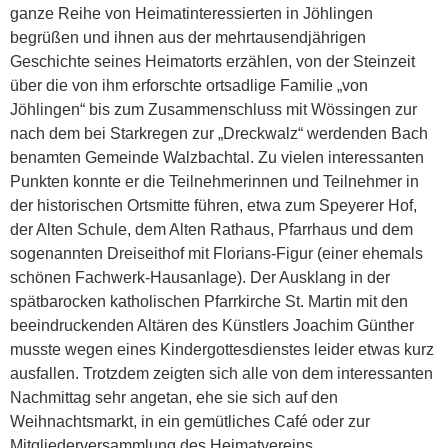
ganze Reihe von Heimatinteressierten in Jöhlingen
begrüßen und ihnen aus der mehrtausendjährigen
Geschichte seines Heimatorts erzählen, von der Steinzeit
über die von ihm erforschte ortsadlige Familie „von
Jöhlingen“ bis zum Zusammenschluss mit Wössingen zur
nach dem bei Starkregen zur „Dreckwalz“ werdenden Bach
benamten Gemeinde Walzbachtal. Zu vielen interessanten
Punkten konnte er die Teilnehmerinnen und Teilnehmer in
der historischen Ortsmitte führen, etwa zum Speyerer Hof,
der Alten Schule, dem Alten Rathaus, Pfarrhaus und dem
sogenannten Dreiseithof mit Florians-Figur (einer ehemals
schönen Fachwerk-Hausanlage). Der Ausklang in der
spätbarocken katholischen Pfarrkirche St. Martin mit den
beeindruckenden Altären des Künstlers Joachim Günther
musste wegen eines Kindergottesdienstes leider etwas kurz
ausfallen. Trotzdem zeigten sich alle von dem interessanten
Nachmittag sehr angetan, ehe sie sich auf den
Weihnachtsmarkt, in ein gemütliches Café oder zur
Mitgliederversammlung des Heimatvereins