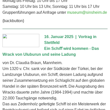
Montag bis Freitag: 10 Uhr bis 17 Uhr
Samstag: 10 Uhr bis 13 Uhr, Sonntag: 11 Uhr bis 17 Uhr
Gruppenführungen auf Anfrage unter
museum@sinsheim.de
{backbutton}
16. Januar 2025
| Vortrag
in
Stettfeld
Ein Schiﬀ wird kommen - Das
Wrack von Uluburun und seine Ladung
von Dr. Claudia Braun, Mannheim.
Um 1320 v. Chr. sank vor der Südküste der Türkei, bei der
Landzunge Uluburun, ein Schiff, dessen Ladung aufgrund
seiner Zusammensetzung ein Schlaglicht auf den globalen
Handel in der späten Bronzezeit wirft. Die Ausgrabung des
Wracks dauerte zehn Jahre (1984-1994) und machte über
22.000 Tauchgänge notwendig.
Das aus Zedernholz gefertigte Schiff ist ein Meisterwerk der
Bootsbaukunst und befand sich auf einer Fahrt im östlichen