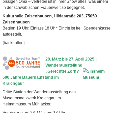
bissigen Oma – vertreten ist in ihrer Show alles, was einem
in der schwäbischen Frauenwelt so begegnet.
Kulturhalle Zaisenhausen, Hildastraße 203, 75059
Zaisenhausen
Beginn 19 Uhr, Einlass 18 Uhr, Eintritt ist frei, Spendenkasse
aufgestellt.
{backbutton}
28.
März
bis 27. April 2025
|
Wanderausstellung
„Gerechter Zorn?
500 Jahre Bauernaufstand im
Kraichgau“
Dritte Station der Wanderausstellung des
Museumsnetzwerk Kraichgau im
Heimatmuseum Mühlacker.
Vernissage am 28. März
um 18 Uhr.