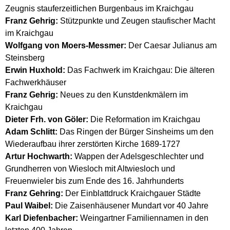
Zeugnis stauferzeitlichen Burgenbaus im Kraichgau
Franz Gehrig:
Stützpunkte und Zeugen staufischer Macht
im Kraichgau
Wolfgang von Moers-Messmer:
Der Caesar Julianus am
Steinsberg
Erwin Huxhold:
Das Fachwerk im Kraichgau: Die älteren
Fachwerkhäuser
Franz Gehrig:
Neues zu den Kunstdenkmälern im
Kraichgau
Dieter Frh. von Göler:
Die Reformation im Kraichgau
Adam Schlitt:
Das Ringen der Bürger Sinsheims um den
Wiederaufbau ihrer zerstörten Kirche 1689-1727
Artur Hochwarth:
Wappen der Adelsgeschlechter und
Grundherren von Wiesloch mit Altwiesloch und
Freuenwieler bis zum Ende des 16. Jahrhunderts
Franz Gehring:
Der Einblattdruck Kraichgauer Städte
Paul Waibel:
Die Zaisenhäusener Mundart vor 40 Jahre
Karl Diefenbacher:
Weingartner Familiennamen in den