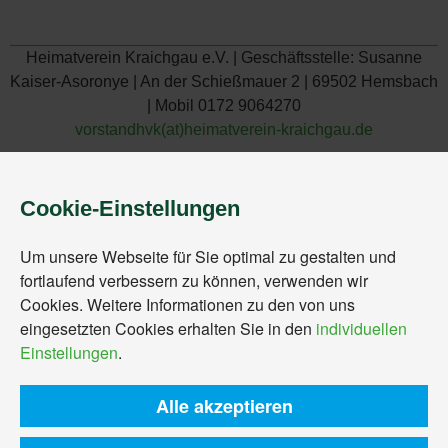
Heimatverein Kraichgau e.V. | Geschäftsstelle: Susanne
Kaiser-Asoronye | An der Schießmauer 2 | 69502 Hemsbach
| Mobil 0172 9064270
vorstandhvk(at)heimatverein-kraichgau.de
Cookie-Einstellungen
Um unsere Webseite für Sie optimal zu gestalten und
fortlaufend verbessern zu können, verwenden wir
Cookies. Weitere Informationen zu den von uns
eingesetzten Cookies erhalten Sie in den
individuellen
Einstellungen
.
Alle akzeptieren