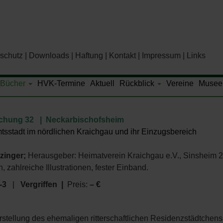
schutz
Downloads
Haftung
Kontakt
Impressum
Links
Bücher
HVK-Termine
Aktuell
Rückblick
Vereine
Musee
ichung 32 | Neckarbischofsheim
sstadt im nördlichen Kraichgau und ihr Einzugsbereich
zinger;
Herausgeber: Heimatverein Kraichgau e.V., Sinsheim 
 zahlreiche Illustrationen, fester Einband.
-3
|
Vergriffen |
Preis:
– €
stellung des ehemaligen ritterschaftlichen Residenzstädtchen