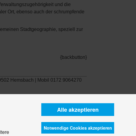
Verwaltungszugehörigkeit und die
aler Ort, ebenso auch der schrumpfende
gemeinen Stadtgeographie, speziell zur
{backbutton}
 69502 Hemsbach | Mobil 0172 9064270
Alle akzeptieren
Notwendige Cookies akzeptieren
itere