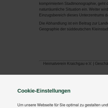
komprimierten Stadtmonographie, geht d
naturräumliche Situation ein. Weiter w
Einzugsbereich dieses Unterzentrums dar
Die Abhandlung ist ein Beitrag zur Land
Geographie der süddeutschen Kleinstadt 
Heimatverein Kraichgau e.V. | Gesch
Cookie-Einstellungen
Um unsere Webseite für Sie optimal zu gestalten und