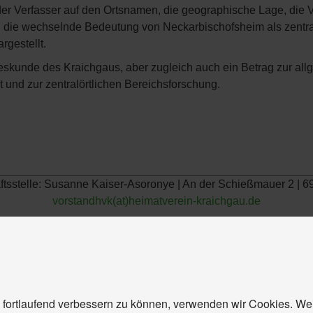
er Verfasser auf den Ortsnamen, die geographische Lage, die 
ird die wechselnde Bedeutung von Neckarbischofsheim als zentr
gestellt.
eskunde des Kraichgaus, aber zugleich auch ein Betrag zur all
und zur zentralörtlichen Bereichsforschung.
äftsstelle: Susanne Kaiser-Asoronye | An der Schießmauer 2 |
vorstandhvk(at)heimatverein-kraichgau.de
 fortlaufend verbessern zu können, verwenden wir Cookies. We