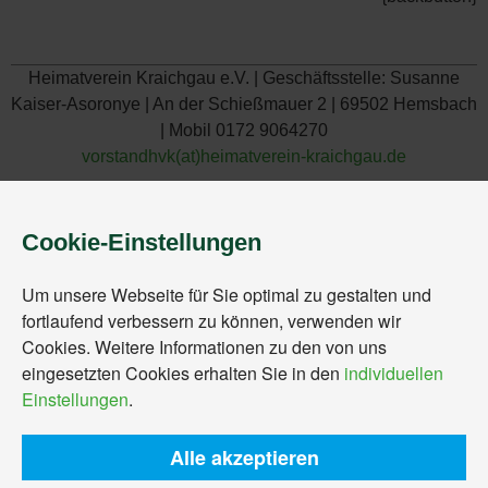
Heimatverein Kraichgau e.V. | Geschäftsstelle: Susanne
Kaiser-Asoronye | An der Schießmauer 2 | 69502 Hemsbach
| Mobil 0172 9064270
vorstandhvk(at)heimatverein-kraichgau.de
Cookie-Einstellungen
Um unsere Webseite für Sie optimal zu gestalten und
fortlaufend verbessern zu können, verwenden wir
Cookies. Weitere Informationen zu den von uns
eingesetzten Cookies erhalten Sie in den
individuellen
Einstellungen
.
Alle akzeptieren