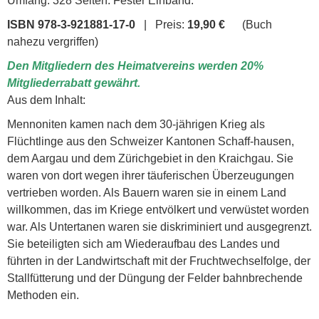
Umfang: 328 Seiten. Fester Einband.
ISBN 978-3-921881-17-0
| Preis:
19,90 €
(Buch
nahezu vergriffen)
Den Mitgliedern des Heimatvereins werden 20%
Mitgliederrabatt gewährt.
Aus dem Inhalt:
Mennoniten kamen nach dem 30-jährigen Krieg als
Flüchtlinge aus den Schweizer Kantonen Schaff-hausen,
dem Aargau und dem Zürichgebiet in den Kraichgau. Sie
waren von dort wegen ihrer täuferischen Überzeu­gungen
vertrieben worden. Als Bauern waren sie in einem Land
willkommen, das im Kriege entvölkert und verwüstet worden
war. Als Untertanen waren sie dis­kriminiert und ausgegrenzt.
Sie beteiligten sich am Wiederaufbau des Landes und
führten in der Landwirt­schaft mit der Fruchtwechselfolge, der
Stallfütterung und der Düngung der Felder bahnbrechende
Methoden ein.