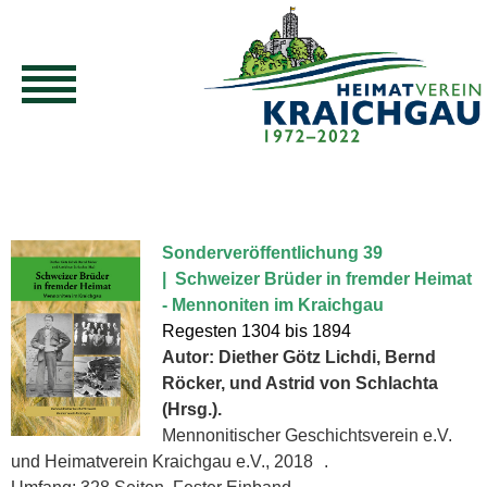
Sonderveröffentlichung 39
| Schweizer Brüder in fremder Heimat
- Mennoniten im Kraichgau
Regesten 1304 bis 1894
Autor: Diether Götz Lichdi, Bernd
Röcker, und Astrid von Schlachta
(Hrsg.).
Mennonitischer Geschichtsverein e.V.
und Heimatverein Kraichgau e.V., 2018 .