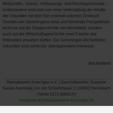
Wirtschafts-, Sozial-, Verfassungs- und Rechtsgeschichte.
Insbesondere wird man von einer Verknüpfung der Inhalte
der Urkunden mit dem hier erstmals edierten Zinsbuch
Orendel von Gemmingens neue und lohnende Perspektiven
nicht nur auf die Ortsgeschichte von Michelfeld, sondern
auch auf die Wirtschaftsgeschichte einer Familie des
Ritteradels erwarten dürfen. Die Gemmingen-Michelfelder
Urkunden sind somit von überregionalem Interesse.
{backbutton}
Heimatverein Kraichgau e.V. | Geschäftsstelle: Susanne
Kaiser-Asoronye | An der Schießmauer 2 | 69502 Hemsbach
| Mobil 0172 9064270
vorstandhvk(at)heimatverein-kraichgau.de